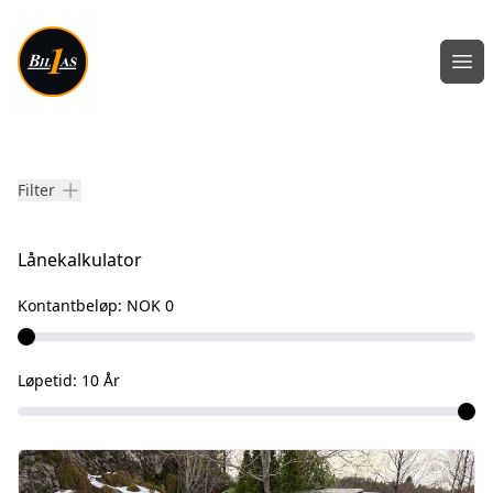
Åpn
Våre biler
Filter
Lånekalkulator
Kontantbeløp:
NOK 0
Løpetid:
10
År